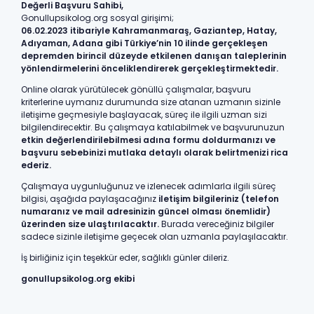
Değerli Başvuru Sahibi,
Gonullupsikolog.org sosyal girişimi;
06.02.2023 itibariyle Kahramanmaraş, Gaziantep, Hatay,
Adıyaman, Adana gibi Türkiye’nin 10 ilinde gerçekleşen
depremden birincil düzeyde etkilenen danışan taleplerinin
yönlendirmelerini önceliklendirerek gerçekleştirmektedir.
Online olarak yürütülecek gönüllü çalışmalar, başvuru
kriterlerine uymanız durumunda size atanan uzmanın sizinle
iletişime geçmesiyle başlayacak, süreç ile ilgili uzman sizi
bilgilendirecektir. Bu çalışmaya katılabilmek ve başvurunuzun
etkin değerlendirilebilmesi adına formu doldurmanızı ve
başvuru sebebinizi mutlaka detaylı olarak belirtmenizi rica
ederiz.
Çalışmaya uygunluğunuz ve izlenecek adımlarla ilgili süreç
bilgisi, aşağıda paylaşacağınız
iletişim bilgileriniz (telefon
numaranız ve mail adresinizin güncel olması önemlidir)
üzerinden size ulaştırılacaktır.
Burada vereceğiniz bilgiler
sadece sizinle iletişime geçecek olan uzmanla paylaşılacaktır.
İş birliğiniz için teşekkür eder, sağlıklı günler dileriz.
gonullupsikolog.org ekibi